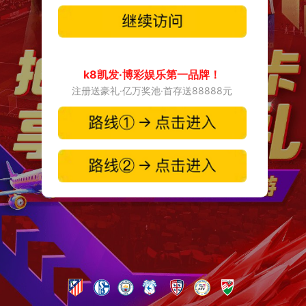
k8凯发·博彩娱乐第一品牌！
注册送豪礼·亿万奖池·首存送88888元