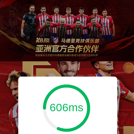
606ms